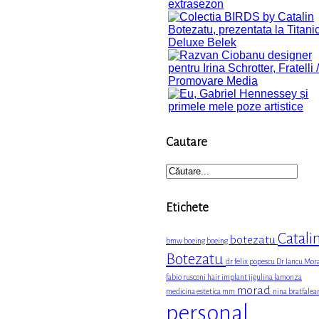
Cautare
Etichete
Catali
botezatu
bmw
boeing boeing
Botezatu
dr felix popescu
Dr Iancu Mor
fabio rusconi
hair implant
jigulina
lamonza
morad
medicina estetica
mm
nina bratfalea
personal