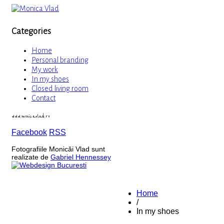
Categories
Home
Personal branding
My work
In my shoes
Closed living room
Contact
www.monicavlad.ro
Facebook
RSS
Fotografiile Monicăi Vlad sunt
realizate de
Gabriel Hennessey
Home
/
In my shoes