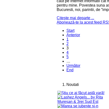
caut pe internet informatii cat
pentru mine. Povestea suna asa:
Bucuresti, noi, parintii, de “im
Citeşte mai departe ...
Abonează-te la acest feed R
Start
Anterior
1
2
3
4
5
…
Următor
End
Noutati