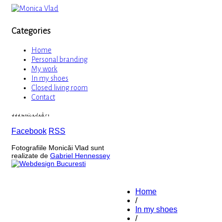
Categories
Home
Personal branding
My work
In my shoes
Closed living room
Contact
www.monicavlad.ro
Facebook
RSS
Fotografiile Monicăi Vlad sunt
realizate de
Gabriel Hennessey
Home
/
In my shoes
/