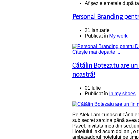
Afişez elemetele după t
Personal Branding pent
21 Ianuarie
Publicat în
My work
Citeşte mai departe ...
Cătălin Botezatu are un
noastră!
01 Iulie
Publicat în
In my shoes
Pe Alek l-am cunoscut când er
sub secret sarcina până avea 
Pavel, invitata mea din secțiu
Hotelului Iaki acum doi ani, o
ambasadorul hotelului pe timp 