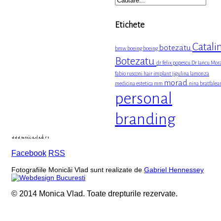
Etichete
Catali
botezatu
bmw
boeing boeing
Botezatu
dr felix popescu
Dr Iancu Mor
fabio rusconi
hair implant
jigulina
lamonza
morad
medicina estetica
mm
nina bratfalea
personal
branding
www.monicavlad.ro
Facebook
RSS
Fotografiile Monicăi Vlad sunt realizate de
Gabriel Hennessey
© 2014 Monica Vlad. Toate drepturile rezervate.