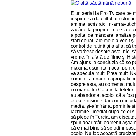
E un serial la Pro Tv care pe 
inspirat să dau titlul acestui
am mai scris aici, n-am avut ch
zăcând la propriu, cu o stare ci
a poftei de mâncare, analize p
stări de rău ale mele a venit și
control de rutină și a aflat că
să vorbesc despre asta, nici să
vreme, în afară de filme și Hist
Am ajuns la concluzia că se po
maximă ușurință măcar pentru 
va specula mult. Prea mult. N-a
comunica doar cu apropiații noș
despre asta, au comentat mult p
cu mama lui Cătălin la telefon, 
au abandonat acolo, că a fost 
acea emisiune dar cum niciodată
media, și-a înfrânat pornirile 
lacrimile. Imediat după ce el s-
să plece în Turcia, am discutat
spun doar atât, oamenii ăștia n-
că e mai bine să se odihnească
acolo. Nu fac această precizar