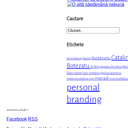
Cautare
Etichete
Catali
botezatu
bmw
boeing boeing
Botezatu
dr felix popescu
Dr Iancu Mor
fabio rusconi
hair implant
jigulina
lamonza
morad
medicina estetica
mm
nina bratfalea
personal
branding
www.monicavlad.ro
Facebook
RSS