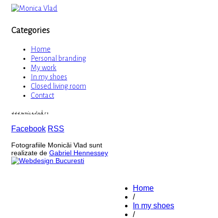
Categories
Home
Personal branding
My work
In my shoes
Closed living room
Contact
www.monicavlad.ro
Facebook
RSS
Fotografiile Monicăi Vlad sunt
realizate de
Gabriel Hennessey
Home
/
In my shoes
/