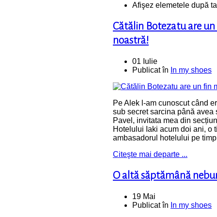
Afişez elemetele după ta
Cătălin Botezatu are un
noastră!
01 Iulie
Publicat în
In my shoes
Pe Alek l-am cunoscut când er
sub secret sarcina până avea 
Pavel, invitata mea din secțiu
Hotelului Iaki acum doi ani, o
ambasadorul hotelului pe timp 
Citeşte mai departe ...
O altă săptămână nebu
19 Mai
Publicat în
In my shoes