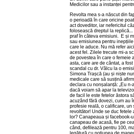
Medicilor sau a instanței pent
Revolta mea s-a născut din fapt
o perioadă în care oricine poat
act doveditor, iar nefericitul 
folosească dreptul la replică...
praf în câteva emisiuni. E și 
sau emisiunea pentru inepțiile 
care le aduce. Nu mă refer aici
acest fel. Zilele trecute mi-a
de povestea în care o femeie a
asta, care are de cântat, a fos
scandal cu dr. Vâlcu la o emi
Simona Trașcă (au și niște num
medicale care să susțină afirm
declara cu nonșalanță: „Eu n-am
dacă voiam să apar la televizo
de facil le este fetelor ăstora
acuzând fără dovezi, cum au în
profesie reală, o calificare, un
revoltător! Unde se duc fetele 
lor? Canapeaua și facebook-ul!
canapeau de acasă, fie pe cea d
când, defilează pentru 100, ma
legătură cu noțiunea de manech