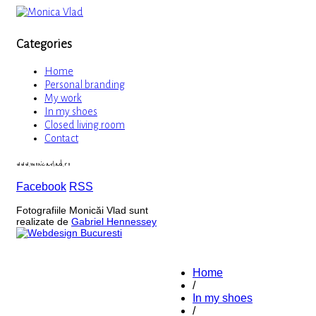
Categories
Home
Personal branding
My work
In my shoes
Closed living room
Contact
www.monicavlad.ro
Facebook
RSS
Fotografiile Monicăi Vlad sunt
realizate de
Gabriel Hennessey
Home
/
In my shoes
/