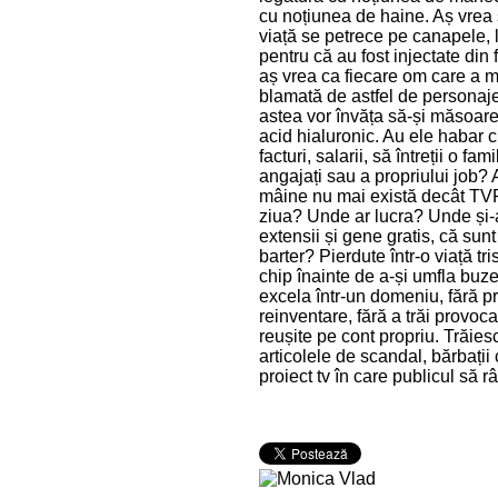
cu noțiunea de haine. Aș vrea s
viață se petrece pe canapele, l
pentru că au fost injectate din
aș vrea ca fiecare om care a m
blamată de astfel de personaje,
astea vor învăța să-și măsoare
acid hialuronic. Au ele habar c
facturi, salarii, să întreții o 
angajați sau a propriului job? 
mâine nu mai există decât TVR
ziua? Unde ar lucra? Unde și-a
extensii și gene gratis, că sun
barter? Pierdute într-o viață tr
chip înainte de a-și umfla buze
excela într-un domeniu, fără pr
reinventare, fără a trăi provoc
reușite pe cont propriu. Trăie
articolele de scandal, bărbații
proiect tv în care publicul să râ