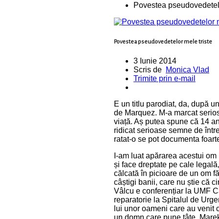
Povestea pseudovedetelo
Povestea pseudovedetelor mele triste
3 Iunie 2014
Scris de
Monica Vlad
Trimite prin e-mail
E un titlu parodiat, da, după u
de Marquez. M-a marcat serios 
viață. Aș putea spune că 14 a
ridicat serioase semne de între
ratat-o se pot documenta foart
I-am luat apărarea acestui om p
și face dreptate pe cale legală
călcată în picioare de un om fă
câștigi banii, care nu știe că c
Vâlcu e conferențiar la UMF Ca
reparatorie la Spitalul de Urge
lui unor oameni care au venit
un domn care pune țâțe. Marek