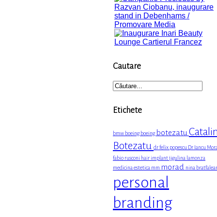
Cautare
Etichete
Catali
botezatu
bmw
boeing boeing
Botezatu
dr felix popescu
Dr Iancu Mor
fabio rusconi
hair implant
jigulina
lamonza
morad
medicina estetica
mm
nina bratfalea
personal
branding