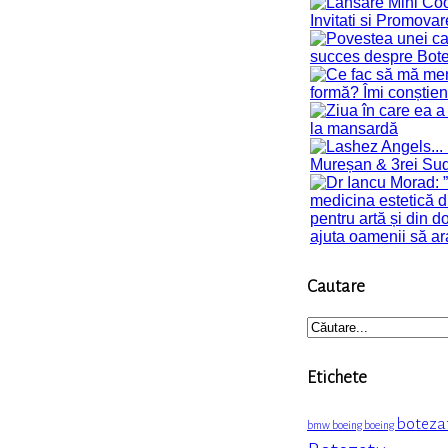
Cautare
Etichete
boteza
bmw
boeing boeing