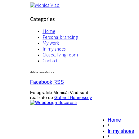
Categories
Home
Personal branding
My work
In my shoes
Closed living room
Contact
www.monicavlad.ro
Facebook
RSS
Fotografiile Monicăi Vlad sunt
realizate de
Gabriel Hennessey
Home
/
In my shoes
/