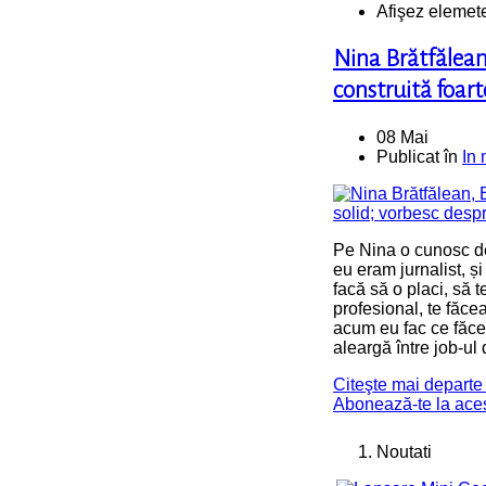
Afişez elemete
Nina Brătfălean
construită foart
08 Mai
Publicat în
In
Pe Nina o cunosc d
eu eram jurnalist, și
facă să o placi, să t
profesional, te făce
acum eu fac ce făc
aleargă între job-ul
Citeşte mai departe .
Abonează-te la ace
Noutati