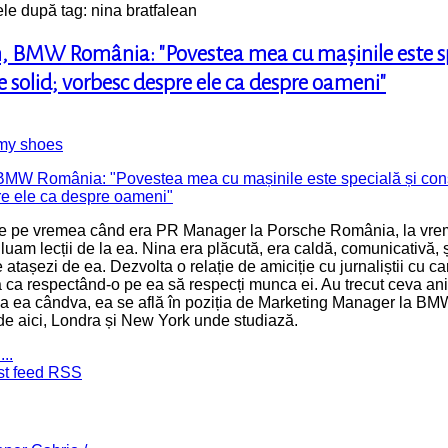
le după tag: nina bratfalean
, BMW România: "Povestea mea cu mașinile este sp
e solid; vorbesc despre ele ca despre oameni"
 my shoes
e pe vremea când era PR Manager la Porsche România, la vr
 luam lecții de la ea. Nina era plăcută, era caldă, comunicativă, ș
e atașezi de ea. Dezvolta o relație de amiciție cu jurnaliștii cu c
a ca respectând-o pe ea să respecți munca ei. Au trecut ceva ani
ea ea cândva, ea se află în poziția de Marketing Manager la B
 de aici, Londra și New York unde studiază.
..
st feed RSS