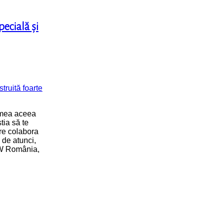
ecială și
emea aceea
tia să te
are colabora
 de atunci,
MW România,