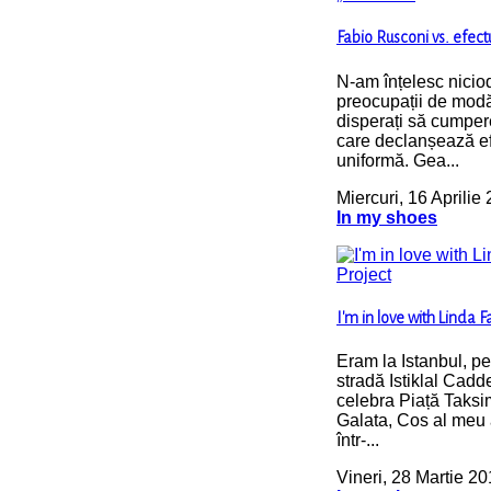
Fabio Rusconi vs. efect
N-am înțelesc nicio
preocupații de mod
disperați să cumper
care declanșează ef
uniformă. Gea...
Miercuri, 16 Aprilie
In my shoes
I'm in love with Linda 
Eram la Istanbul, p
stradă Istiklal Cadde
celebra Piață Taksi
Galata, Cos al meu a
într-...
Vineri, 28 Martie 2