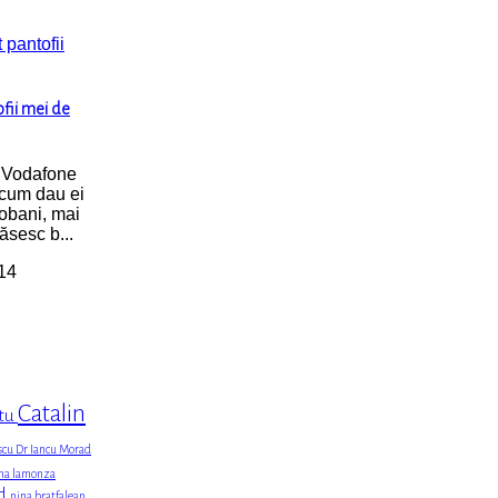
ofii mei de
 Vodafone
 cum dau ei
iobani, mai
găsesc b...
014
Catalin
tu
escu
Dr Iancu Morad
ina
lamonza
d
nina bratfalean