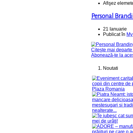
Afişez elemet
Personal Bran
21 Ianuarie
Publicat în
My
Citeşte mai departe .
Abonează-te la ace
Noutati