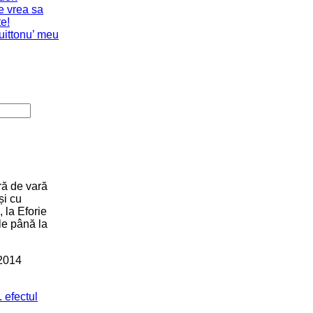
ră de vară
și cu
 la Eforie
le până la
 2014