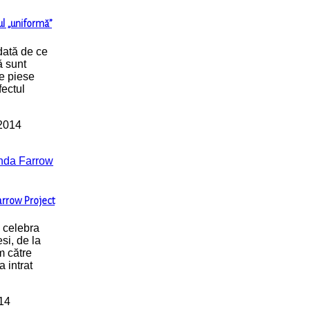
ul „uniformă”
dată de ce
ă sunt
e piese
ectul
 2014
Farrow Project
e celebra
si, de la
m către
 intrat
014