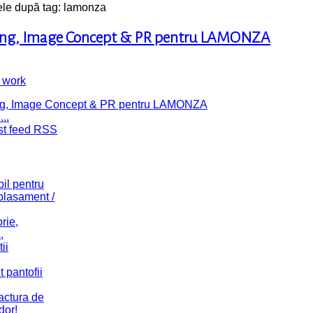
ele după tag: lamonza
ding, Image Concept & PR pentru LAMONZA
 work
..
st feed RSS