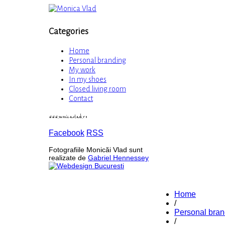
Categories
Home
Personal branding
My work
In my shoes
Closed living room
Contact
www.monicavlad.ro
Facebook
RSS
Fotografiile Monicăi Vlad sunt
realizate de
Gabriel Hennessey
Home
/
Personal bran
/