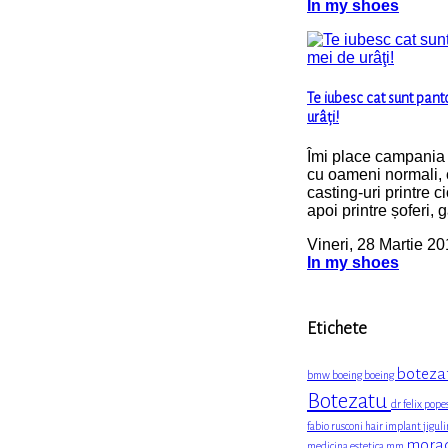
In my shoes
Te iubesc cat sunt pant
urâţi!
Îmi place campania
cu oameni normali,
casting-uri printre c
apoi printre șoferi, 
Vineri, 28 Martie 2
In my shoes
Etichete
boteza
bmw
boeing boeing
Botezatu
dr felix pop
fabio rusconi
hair implant
jigul
mora
medicina estetica
mm