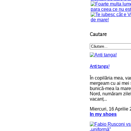
Cautare
Anti tanga!
În copilăria mea, va
mergeam cu ai mei 
bunică-mea la mare,
Nord, număram zile
vacanț...
Miercuri, 16 Aprilie
In my shoes