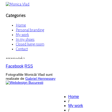
Categories
Home
Personal branding
My work
In my shoes
Closed living room
Contact
www.monicavlad.ro
Facebook
RSS
Fotografiile Monicăi Vlad sunt
realizate de
Gabriel Hennessey
Home
/
My work
/