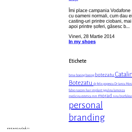
Îmi place campania Vodafone
cu oameni normali, cum dau e
casting-uri printre ciobani, mai
apoi printre șoferi, găsesc b...
Vineri, 28 Martie 2014
In my shoes
Etichete
Catali
botezatu
bmw
boeing boeing
Botezatu
dr felix popescu
Dr Iancu Mor
fabio rusconi
hair implant
jigulina
lamonza
morad
medicina estetica
mm
nina bratfalea
personal
branding
www.monicavlad.ro