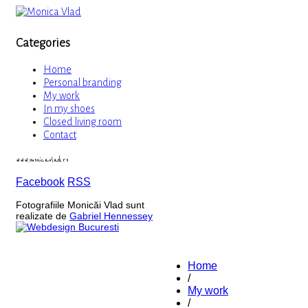
Categories
Home
Personal branding
My work
In my shoes
Closed living room
Contact
www.monicavlad.ro
Facebook
RSS
Fotografiile Monicăi Vlad sunt
realizate de
Gabriel Hennessey
Home
/
My work
/