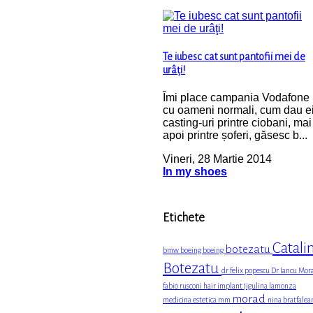
Te iubesc cat sunt pantofii mei de
urâţi!
Îmi place campania Vodafone
cu oameni normali, cum dau e
casting-uri printre ciobani, mai
apoi printre șoferi, găsesc b...
Vineri, 28 Martie 2014
In my shoes
Etichete
Catali
botezatu
bmw
boeing boeing
Botezatu
dr felix popescu
Dr Iancu Mor
fabio rusconi
hair implant
jigulina
lamonza
morad
medicina estetica
mm
nina bratfalea