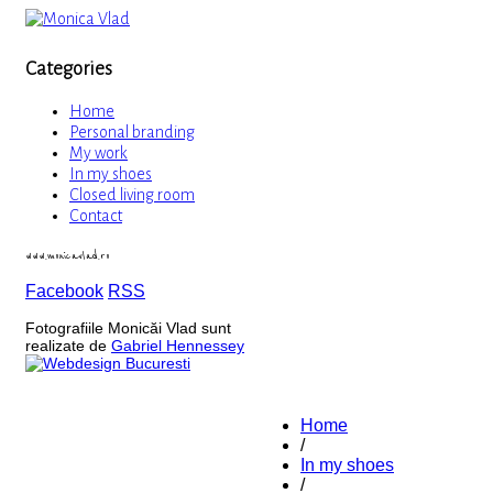
Categories
Home
Personal branding
My work
In my shoes
Closed living room
Contact
www.monicavlad.ro
Facebook
RSS
Fotografiile Monicăi Vlad sunt
realizate de
Gabriel Hennessey
Home
/
In my shoes
/