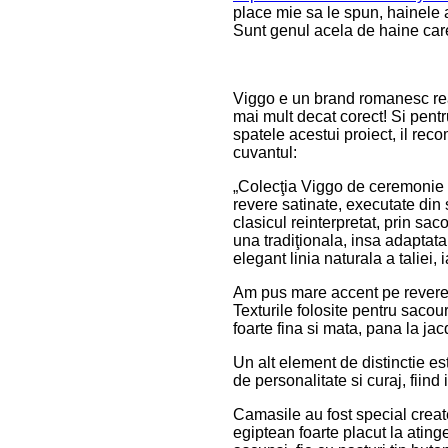
place mie sa le spun, hainele a
Sunt genul acela de haine care
Viggo e un brand romanesc real
mai mult decat corect! Si pentr
spatele acestui proiect, il re
cuvantul:
„Colecţia Viggo de ceremonie a
revere satinate, executate din 
clasicul reinterpretat, prin sa
una tradiţionala, insa adaptata 
elegant linia naturala a taliei,
Am pus mare accent pe reverele s
Texturile folosite pentru sacour
foarte fina si mata, pana la ja
Un alt element de distinctie e
de personalitate si curaj, fiin
Camasile au fost special crea
egiptean foarte placut la ating