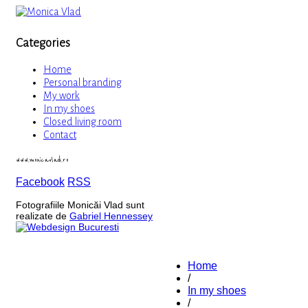
Categories
Home
Personal branding
My work
In my shoes
Closed living room
Contact
www.monicavlad.ro
Facebook
RSS
Fotografiile Monicăi Vlad sunt
realizate de
Gabriel Hennessey
Home
/
In my shoes
/