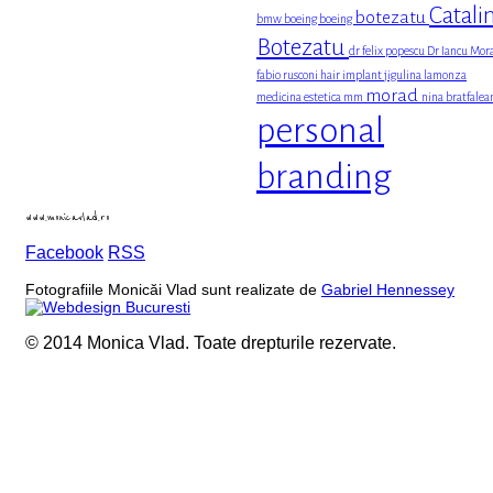
Catali
botezatu
bmw
boeing boeing
Botezatu
dr felix popescu
Dr Iancu Mor
fabio rusconi
hair implant
jigulina
lamonza
morad
medicina estetica
mm
nina bratfalea
personal
branding
www.monicavlad.ro
Facebook
RSS
Fotografiile Monicăi Vlad sunt realizate de
Gabriel Hennessey
© 2014 Monica Vlad. Toate drepturile rezervate.